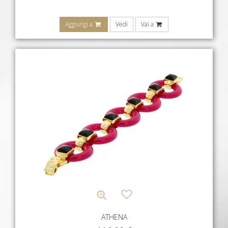
Aggiungi a
Vedi
Vai a
ATHENA