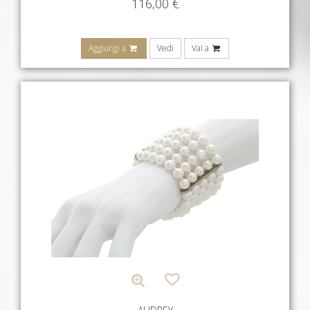
116,00
€
Aggiungi a
Vedi
Vai a