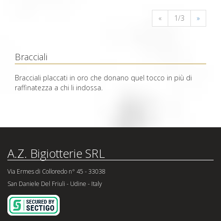
«
1/3
»
Bracciali
Bracciali placcati in oro che donano quel tocco in più di
raffinatezza a chi li indossa.
A.Z. Bigiotterie SRL
Via Ermes di Colloredo n° 45 - 33038
San Daniele Del Friuli - Udine - Italy