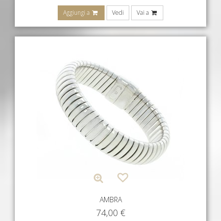
Aggiungi a
Vedi
Vai a
AMBRA
74,00
€