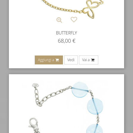
BUTTERFLY
68,00
€
Aggiungi a
Vedi
Vai a