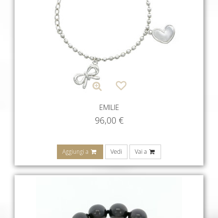
EMILIE
96,00
€
Aggiungi a
Vedi
Vai a