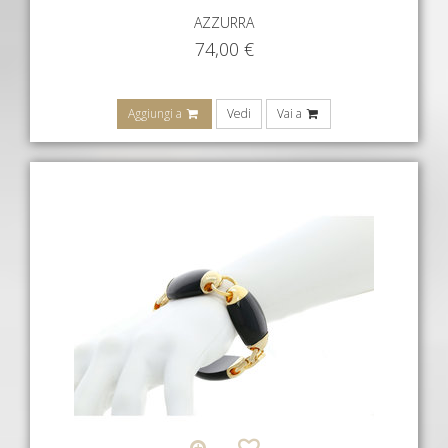
AZZURRA
74,00
€
Aggiungi a
Vedi
Vai a