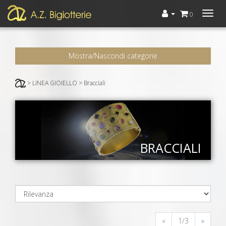
Menù
0
Mostra/Nascondi categorie
> LINEA GIOIELLO > Bracciali
BRACCIALI
«
1/3
»