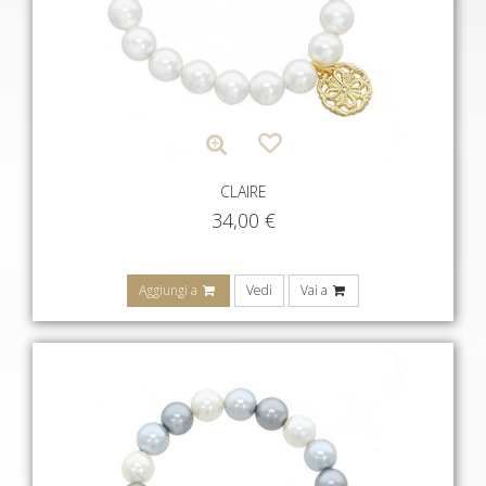
CLAIRE
34,00
€
Aggiungi a
Vedi
Vai a