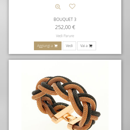
BOUQUET 3
252,00
€
Vedi Parure
Aggiungi a
Vedi
Vai a