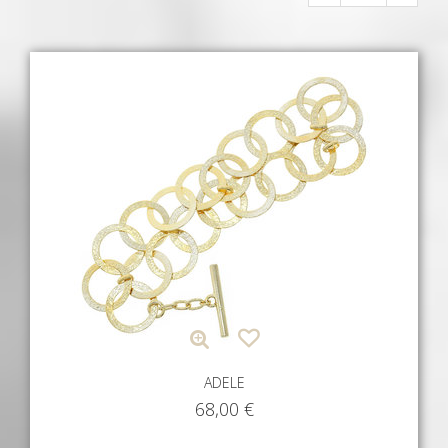
ADELE
68,00
€