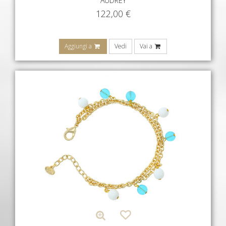
AUDREY
122,00
€
Aggiungi a
Vedi
Vai a