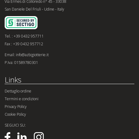
Via Ermes di Colloredo n° 45 - 33038
San Daniele Del Friuli - Udine - Italy
Tel. : +39 0432 957711
Fax : +39 0432 957712
Email: info@azbigiotterie.it
P.Iva: 01589780301
Links
Dettaglio ordine
Termini e condizioni
Privacy Policy
Cookie Policy
SEGUICI SU: