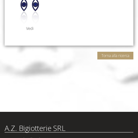
Vedi
Torna alla ricerca
A.Z. Bigiotterie SRL