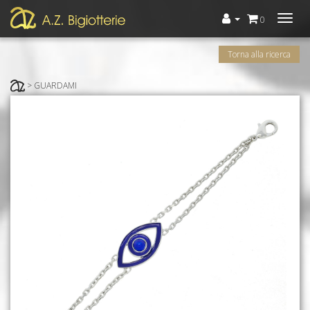
Menù
0
Torna alla ricerca
> GUARDAMI