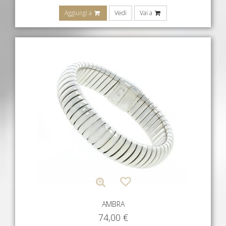
Aggiungi a
Vedi
Vai a
AMBRA
74,00
€