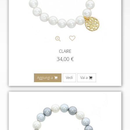
CLAIRE
34,00
€
Aggiungi a
Vedi
Vai a