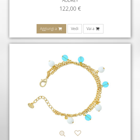
AUDREY
122,00
€
Aggiungi a
Vedi
Vai a