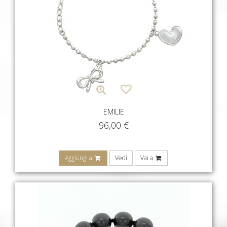
EMILIE
96,00
€
Aggiungi a
Vedi
Vai a