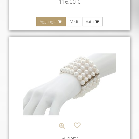
116,00
€
Aggiungi a
Vedi
Vai a