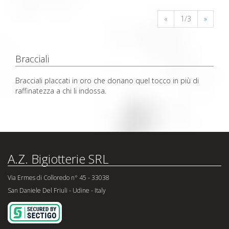
«
1/3
»
Bracciali
Bracciali placcati in oro che donano quel tocco in più di
raffinatezza a chi li indossa.
A.Z. Bigiotterie SRL
Via Ermes di Colloredo n° 45 - 33038
San Daniele Del Friuli - Udine - Italy