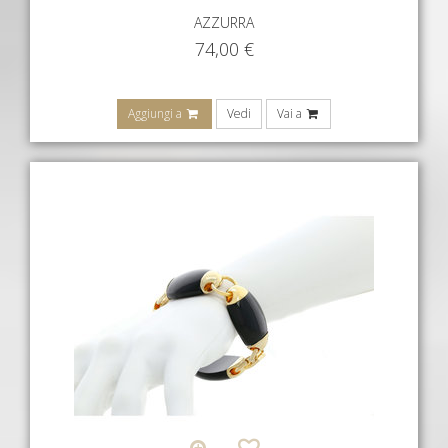
AZZURRA
74,00
€
Aggiungi a
Vedi
Vai a