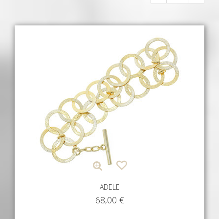
ADELE
68,00
€