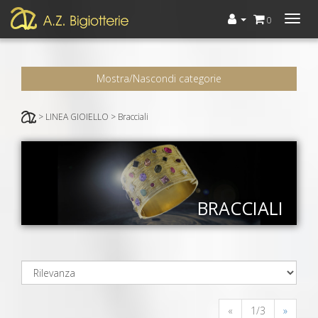
Menù
0
Mostra/Nascondi categorie
> LINEA GIOIELLO > Bracciali
BRACCIALI
«
1/3
»