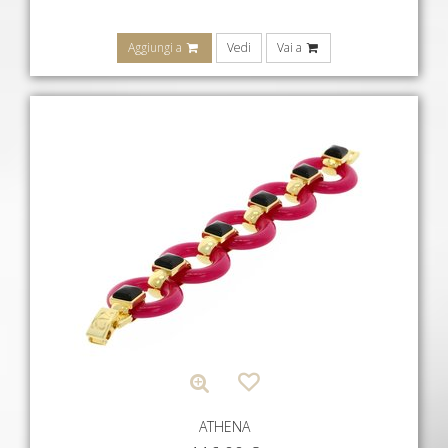
Aggiungi a
Vedi
Vai a
ATHENA