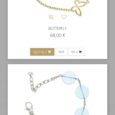
BUTTERFLY
68,00
€
Aggiungi a
Vedi
Vai a