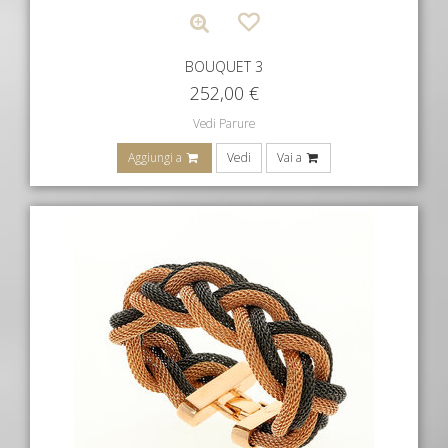
BOUQUET 3
252,00
€
Vedi Parure
Aggiungi a
Vedi
Vai a