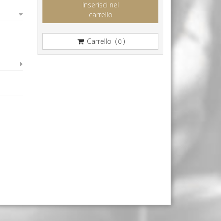
Inserisci nel
carrello
Carrello (
)
0