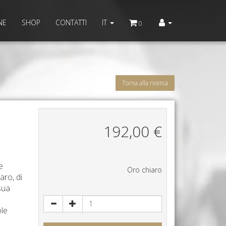
NE
SHOP
CONTATTI
IT
0
Torna alla ricerca
192,00
€
e
Oro chiaro
aro, di
sua
ole