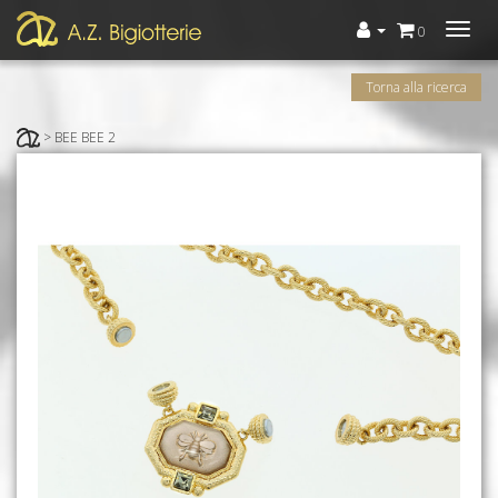
Menù
0
Torna alla ricerca
> BEE BEE 2