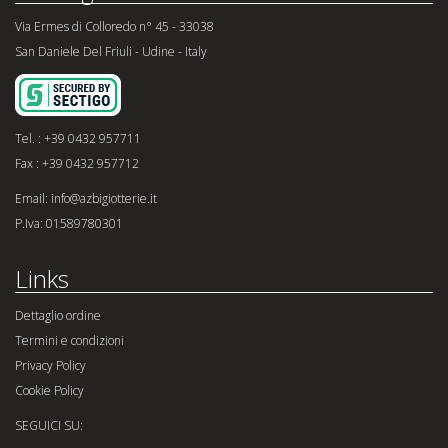
Via Ermes di Colloredo n° 45 - 33038
San Daniele Del Friuli - Udine - Italy
Tel. : +39 0432 957711
Fax : +39 0432 957712
Email: info@azbigiotterie.it
P.Iva: 01589780301
Links
Dettaglio ordine
Termini e condizioni
Privacy Policy
Cookie Policy
SEGUICI SU: