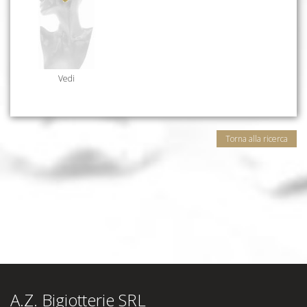
Vedi
Torna alla ricerca
A.Z. Bigiotterie SRL