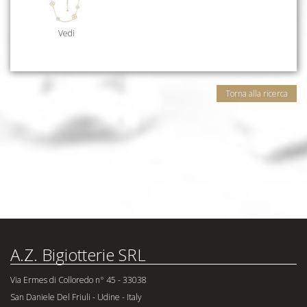
Vedi
Torna alla ricerca
A.Z. Bigiotterie SRL
Via Ermes di Colloredo n° 45 - 33038
San Daniele Del Friuli - Udine - Italy