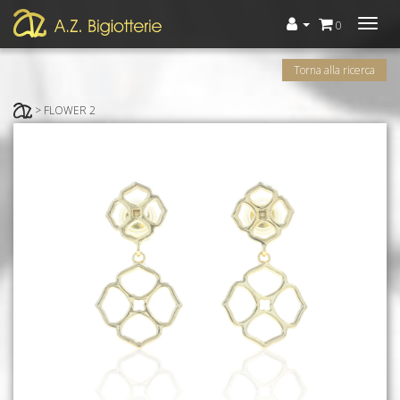
Menù
0
Torna alla ricerca
> FLOWER 2