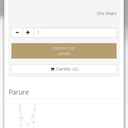
Oro chiaro
Inserisci nel
carrello
Carrello (
)
0
Parure